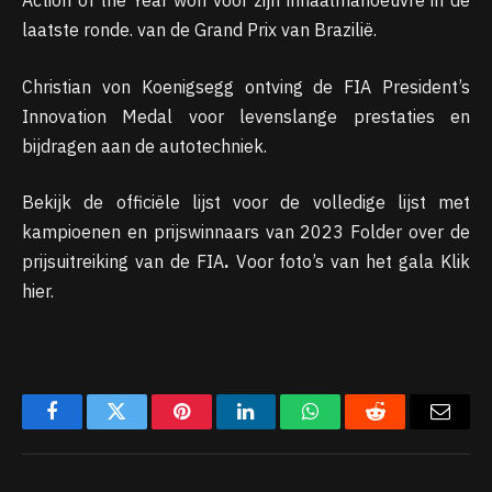
Action of the Year won voor zijn inhaalmanoeuvre in de
laatste ronde. van de Grand Prix van Brazilië.
Christian von Koenigsegg ontving de FIA ​​President’s
Innovation Medal voor levenslange prestaties en
bijdragen aan de autotechniek.
Bekijk de officiële lijst voor de volledige lijst met
kampioenen en prijswinnaars van 2023 Folder over de
prijsuitreiking van de FIA
.
Voor foto’s van het gala Klik
hier.
Facebook
Twitter
Pinterest
LinkedIn
WhatsApp
Reddit
Email