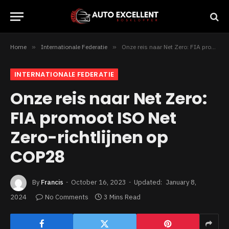
Home
»
Internationale Federatie
»
Onze reis naar Net Zero: FIA promoot ISO Net Zero-richtlijnen op COP28
INTERNATIONALE FEDERATIE
Onze reis naar Net Zero:
FIA promoot ISO Net
Zero-richtlijnen op
COP28
By
Francis
October 16, 2023
Updated:
January 8,
2024
No Comments
3 Mins Read